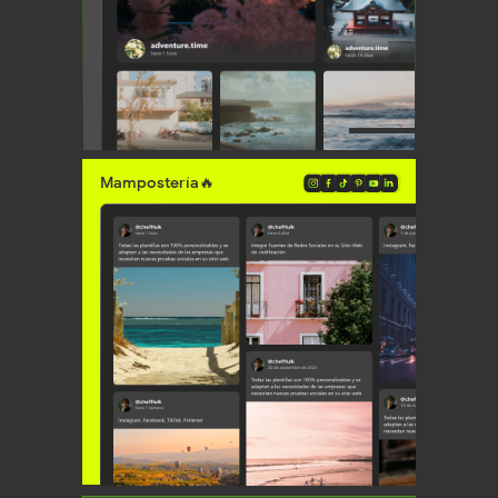
Rabaja con cualquier CMS
y por supuesto, tu propio sitio
Mampostería🔥
Manera súper
fácilde poner plugin
para mostrar redes sociales en mi web