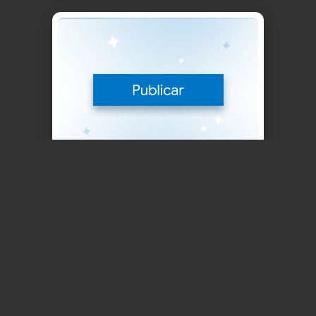
¿Sigues con dudas o quieres darnos
tu opinión?
Normalmente respondemos en unas horas
Paso 4
Guardar la Página 🎉
Actualiza o publica la página: tu widget de Social
Media Mix se cargará automáticamente
o escríbenos a
📫
Enviar
support@mirror-app.com