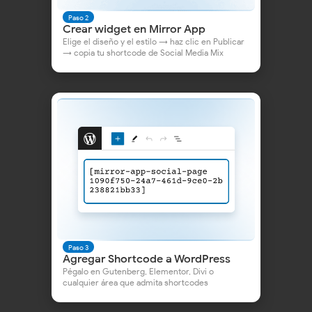
Paso 2
Crear widget en Mirror App
Elige el diseño y el estilo → haz clic en Publicar
→ copia tu shortcode de Social Media Mix
👀 o consulta
nuestro artículo
— ¡es simple y claro!
FAQ y Contacto
Paso 3
Agregar Shortcode a WordPress
Pégalo en Gutenberg, Elementor, Divi o
cualquier área que admita shortcodes