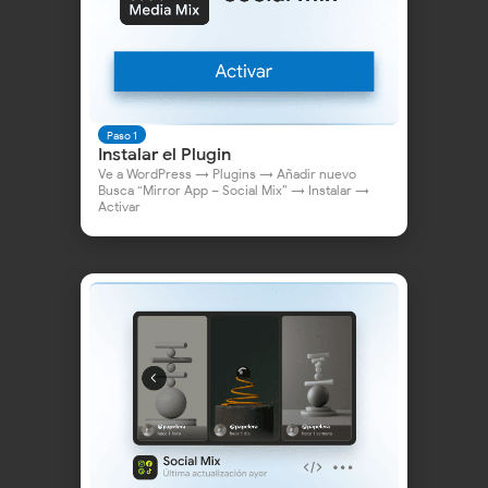
¿Por qué WordPress
elige Mirror App?
Paso 1
Instalar el Plugin
Ve a WordPress → Plugins → Añadir nuevo
Busca “Mirror App – Social Mix” → Instalar →
Activar
Guía Rápida:
Conectar Social Mix a WordPress