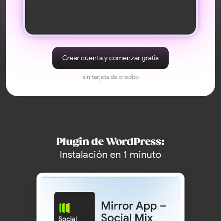
Lo que dicen nuestros
clientes
Historias reales de quienes generan
confianza y engagement en sus sitios
Crear cuenta y comenzar gratis
I used the app for a few client
It was easy to set up and add. The
sin tarjeta de credito
projects – it performs well. There
feed looks good, fits our site
are no issues with updates, and
style, and works fine on mobile.
feeds remain active without the
The only thing — I just wish there
need for reauthorization
were a few more simple design
templates, and sometimes new
posts don’t show up instantly (it
updates on a schedule)
Plugin de WordPress:
Instalación en 1 minuto
reza taghdimi
Marco F.